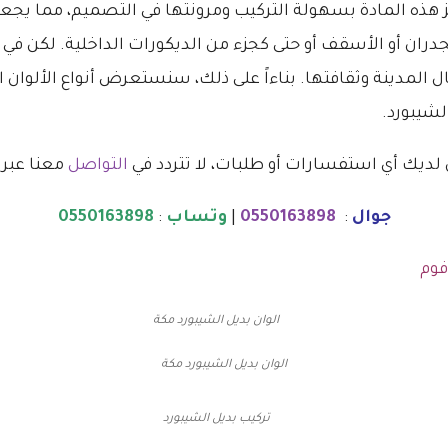
 هذه المادة بسهولة التركيب ومرونتها في التصميم، مما يجعلها 
ران أو الأسقف أو حتى كجزء من الديكورات الداخلية. لكن في 
لمدينة وثقافتها. بناءاً على ذلك، سنستعرض أنواع الألوان الم
شيبورد.
ان لديك أي استفسارات أو طلبات، لا تتردد في
التواصل
معنا عبر ا
جوال
:
0550163898
|
وتساب
:
0550163898
فوم
الوان بديل الشيبورد مكة