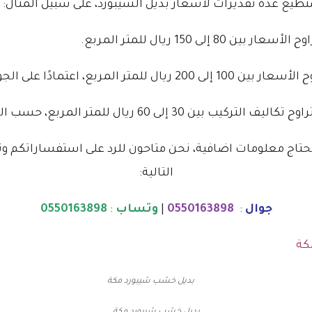
تطيع عدة تقديرات لأسعار بديل الشيبورد، على سبيل المثال:
 إلى 150 ريال للمتر المربع.
متر المربع، اعتمادًا على الجودة.
ين 30 إلى 60 ريال للمتر المربع، حسب التعقيد.
تحتاج معلومات اضافية، نحن متاحون للرد على استفساراتكم وتلب
التالية:
جوال
:
0550163898
|
وتساب
:
0550163898
كة