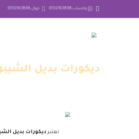
واتساب:0550163898
جوال:0550163898
ديكورات بديل الشيبورد مكة ت: 0550163898 تر
تعتبر
ديكورات بديل الشي