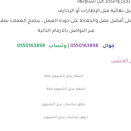
 بحذر والتأكد من تساويها.
 نهائية مثل الإطارات أو الزخارف.
ى أفضل عمل والحفاظ على جودة العمل ، ينصح العملاء بمقارن
عبر التواصل بالارقام التالية:
جوال
:
0550163898
|
وتساب
:
0550163898
ل الخشب
أسعار بديل الشيبورد مكة
ديكور شاشات بديل الشيبورد