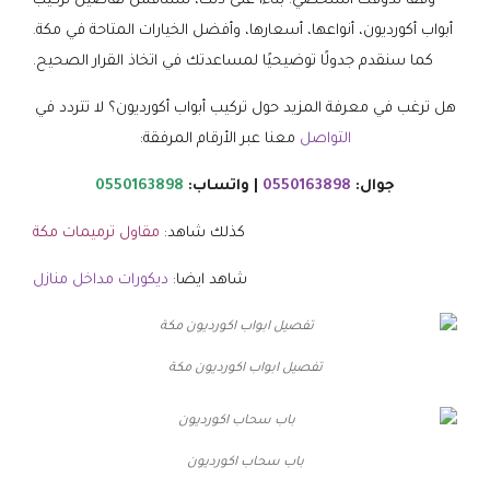
وفقًا لذوقك الشخصي. بناءأ على ذلك، سنناقش تفاصيل تركيب
أبواب أكورديون، أنواعها، أسعارها، وأفضل الخيارات المتاحة في مكة.
كما سنقدم جدولًا توضيحيًا لمساعدتك في اتخاذ القرار الصحيح.
هل ترغب في معرفة المزيد حول تركيب أبواب أكورديون؟ لا تتردد في
التواصل
معنا عبر الأرقام المرفقة:
جوال:
0550163898
| واتساب:
0550163898
كذلك شاهد:
مقاول ترميمات مكة
شاهد ايضا:
ديكورات مداخل منازل
تفصيل ابواب اكورديون مكة
باب سحاب اكورديون