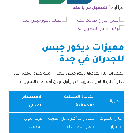
اقرأ أيضاً:
تفصيل مرايا مكه
مميزات ديكور جبس
للجدران في جدة
المميزات اللي يقدمها ديكور جبس للجدران مكة كثيرة. وهذه التي
تخلي أغلب الناس يختارونه كخيار أول. ومن أهم هذه المميزات:
الفائدة العملية
الاستخدام
الميزة
والجمالية
المثالي
عازل للصوت
يمنح راحة أكبر داخل الغرفة
غرف النوم،
والحرارة
ويقلل الضوضاء
المكاتب