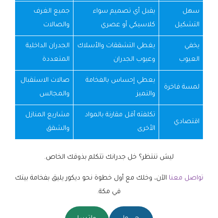
سهل
يقبل أي تصميم سواء
جميع الغرف
التشكيل
كلاسيكي أو عصري
والصالات
يخفي
يغطي التشققات والأسلاك
الجدران الداخلية
العيوب
وعيوب الجدران
المتعددة
يعطي إحساس بالفخامة
صالات الاستقبال
لمسة فاخرة
والتميز
والمجالس
تكلفته أقل مقارنة بالمواد
مشاريع المنازل
اقتصادي
الأخرى
والشقق
ليش تنتظر؟ خل جدرانك تتكلم بذوقك الخاص.
تواصل معنا
الآن، وخلك مع أول خطوة نحو ديكور يليق بفخامة بيتك
في مكة.