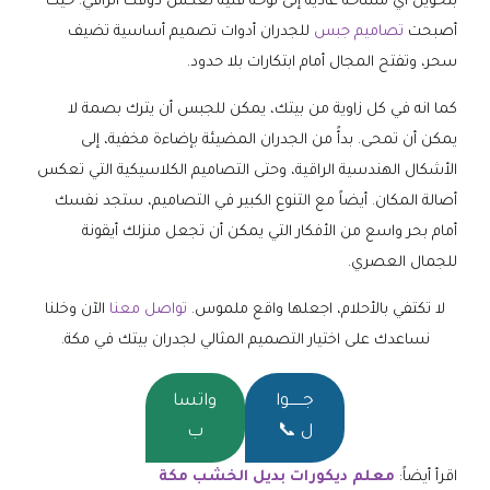
بتحويل أي مساحة عادية إلى لوحة فنية تعكس ذوقك الراقي. حيث
أصبحت
تصاميم جبس
للجدران أدوات تصميم أساسية تضيف
سحر، وتفتح المجال أمام ابتكارات بلا حدود.
كما انه في كل زاوية من بيتك، يمكن للجبس أن يترك بصمة لا
يمكن أن تمحى. بدأً من الجدران المضيئة بإضاءة مخفية، إلى
الأشكال الهندسية الراقية، وحتى التصاميم الكلاسيكية التي تعكس
أصالة المكان. أيضاً مع التنوع الكبير في التصاميم، ستجد نفسك
أمام بحر واسع من الأفكار التي يمكن أن تجعل منزلك أيقونة
للجمال العصري.
لا تكتفي بالأحلام، اجعلها واقع ملموس.
تواصل معنا
الآن وخلنا
نساعدك على اختيار التصميم المثالي لجدران بيتك في مكة.
جــــــوا
واتسا
ل 📞
ب
اقرأ أيضاً:
معلم ديكورات بديل الخشب مكة