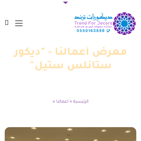
معرض أعمالنا - "ديكور
ستانلس ستيل"
الرئيسية
»
اعمالنا
»