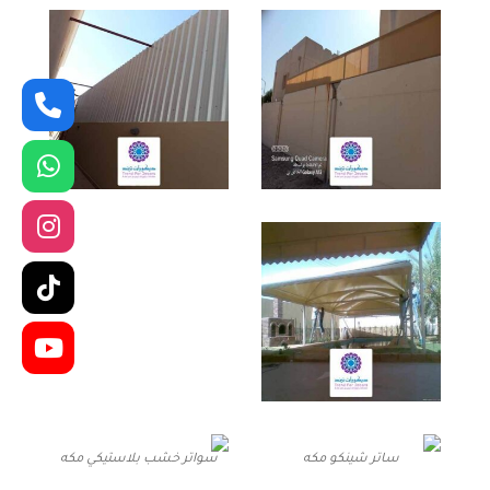
ساتر شينكو مكه
سواتر خشب بلاستيكي مكه