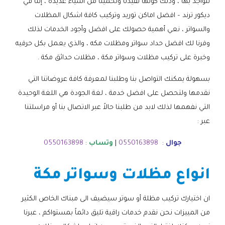
نتواجد بها ، وذلك كونها تفيدنا وتحمينا من اشياء عديدة ، إننا في
ديكور ترند – افضل اماكن توريد وتركيب كافة اشكال المظلات
والسواتر ، نعي أهمية حصولك على افضل وأجود الخدمات لذلك
وفرنا لك افضل حداد سواتر ومظلات مكه ، والذي يعمل بكل حرفيه
وخبرة على تركيب مظلات وسواتر مكة ، مظلات حدائق مكة .
بسهولة يمكنك التواصل بنا وطلبنا لمعرفة كافة عروضاتنا التي
نقدمها ولتحصل على افضل خدمة ، لغة الجودة هي اللغة الوحيدة
التي نفهمها لذلك لابد من طلبنا حالاً عبر الاتصال بنا أو مراسلتنا
عبر :
جوال
:
0550163898
|
وتساب
:
0550163898
انواع مظلات وسواتر مكة
ان اختيارك تركيب مظلة أو سوتر سيضيف الى مبناك الخاص الكثير
من المييزات نحن نقدم خدمات راقية تليق دائماً بمستواكم ، عبرنا