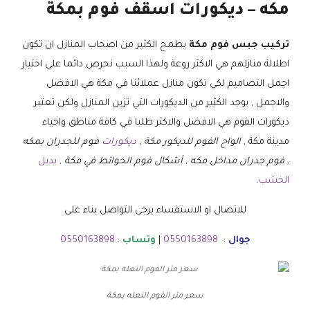
مكه – ديكورات اسقف فوم بمكة
تركيب جبس فوم مكة
يطمح الكثير من اصحاب المنازل ان تكون
اطلالة منازلهم هي الاكثر روعة ولهذا السبب نحرص دائما على اختيار
اجمل التصاميم لكي تكون منازل عملائنا في مكة هي الافضل
والاجمل , يوجد الكثير من الديكورات التي تزين المنازل ولكن تعتبر
ديكورات الفوم هي الافضل والاكثر طلبا في كافة مناطق واحياء
مدينة مكة ,
الواح الفوم للديكور مكة ,
ديكورات
فوم للجدران بمكه
, فوم جدران مداخل مكه , أشكال فوم الحوائط في مكة
,
بديل
الخشب
.
للاتصال او الاستفساء يرجى التواصل بناء على
جوال
:
0550163898
|
وتساب
:
0550163898
سعر متر الفوم النعله بمكة