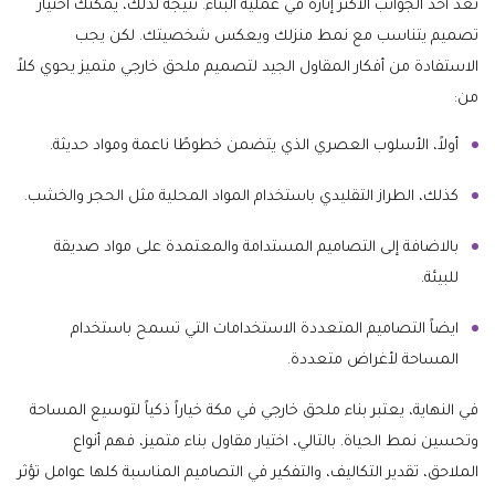
تعد أحد الجوانب الأكثر إثارة في عملية البناء. نتيجة لذلك، يمكنك اختيار
تصميم يتناسب مع نمط منزلك ويعكس شخصيتك. لكن يجب
الاستفادة من أفكار المقاول الجيد لتصميم ملحق خارجي متميز يحوي كلاً
من:
أولاً، الأسلوب العصري الذي يتضمن خطوطًا ناعمة ومواد حديثة.
كذلك، الطراز التقليدي باستخدام المواد المحلية مثل الحجر والخشب.
بالاضافة إلى التصاميم المستدامة والمعتمدة على مواد صديقة
للبيئة.
ايضاً التصاميم المتعددة الاستخدامات التي تسمح باستخدام
المساحة لأغراض متعددة.
في النهاية، يعتبر بناء ملحق خارجي في مكة خياراً ذكياً لتوسيع المساحة
وتحسين نمط الحياة. بالتالي، اختيار مقاول بناء متميز، فهم أنواع
الملاحق، تقدير التكاليف، والتفكير في التصاميم المناسبة كلها عوامل تؤثر