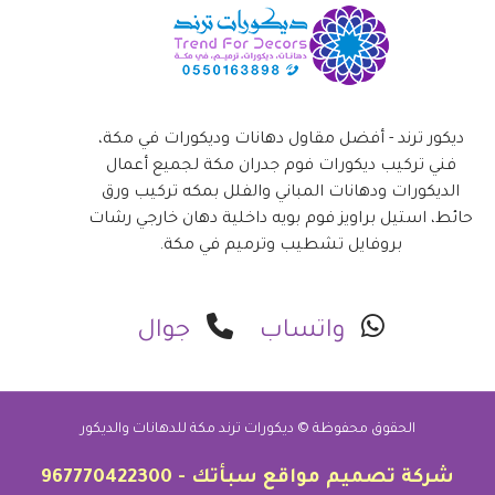
ديكور ترند - أفضل مقاول دهانات وديكورات في مكة،
فني تركيب ديكورات فوم جدران مكة لجميع أعمال
الديكورات ودهانات المباني والفلل بمكه تركيب ورق
حائط، استيل براويز فوم بويه داخلية دهان خارجي رشات
بروفايل تشطيب وترميم في مكة.
واتساب
جوال
الحقوق محفوظة © ديكورات ترند مكة للدهانات والديكور
شركة تصميم مواقع
سبأتك
-
967770422300