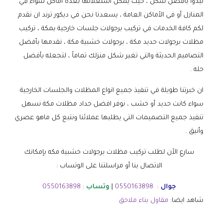
تبدوا بأفضل شكل ، حيث يمكن استغلالها بعدة اماكن سواء في
المنازل أو في الأماكن العامة ، يسعدنا نحن في ديكور ترند ان نقدم
لكم كافة الخدمات في تركيب برجولات جلسات خارجية بمكة ، تركيب
مظلات برجولات حديد مكة ، برجولات خشبية مكة ، نقدمها بأفضل
التصاميم الحديثة والتي تغير شكل منزلك تماماً ، لتجعله بأفضل
حله .
ان خبرتنا طويلة في تنفيذ جميع انواع المظلات والجلسات الخارجية
سواء كانت حديد أو خشب ، نوفر افضل حداد مظلات مكة نسهل
تنفيذ جميع التصميمات التي يطلبها عملائنا ونتبع كل ماهو عصري
وأنيق .
سارع الأن لطلب تركيب مظلات برجولات خشبية مكه بإمكانك
الاتصال بنا أو مراسلتنا على الوتساب :
جوال
:
0550163898
|
وتساب
:
0550163898
شاهد ايضا:
مقاول بناء ملاحق